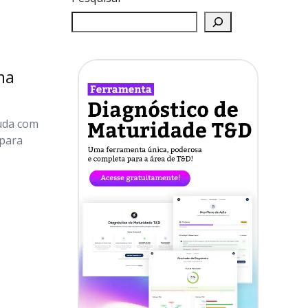
ma
muda com
 para