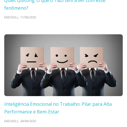
Quiet Quitting: O que o T&D tem a ver com esse
fenômeno?
EADSKILL,
11/06/2025
Inteligência Emocional no Trabalho: Pilar para Alta
Performance e Bem-Estar
EADSKILL,
24/04/2025