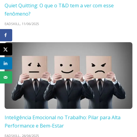
Quiet Quitting: O que o T&D tem a ver com esse
fenômeno?
EADSKILL,
11/06/2025
Inteligência Emocional no Trabalho: Pilar para Alta
Performance e Bem-Estar
EADSKILL,
24/04/2025