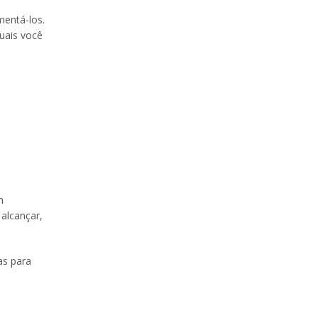
entá-los.
uais você
m
alcançar,
as para