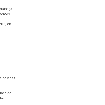
 mudança
mentos.
rta, ele
as pessoas
idade de
las