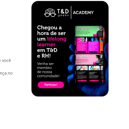
e você
s
ença no