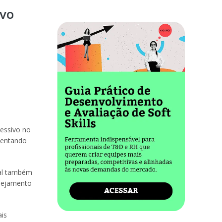
ivo
essivo no
sentando
tal também
anejamento
ais