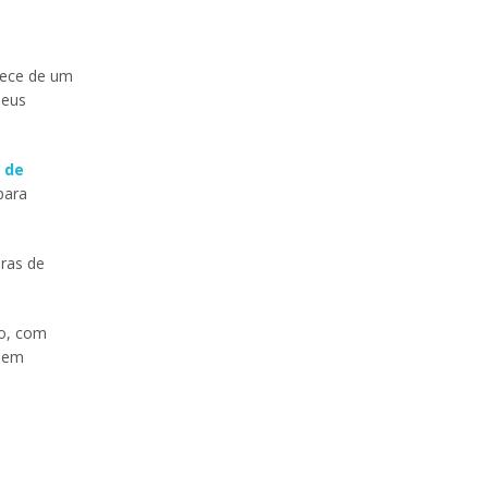
rece de um
seus
 de
para
iras de
go, com
s em