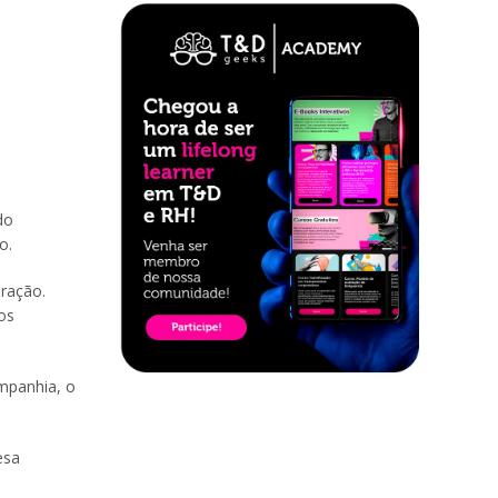
do
o.
ração.
os
ompanhia, o
esa