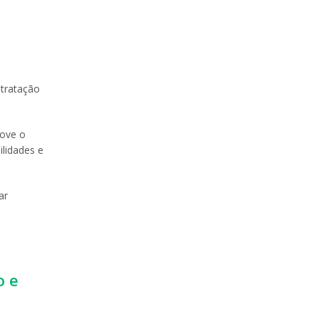
ntratação
move o
lidades e
ar
o e