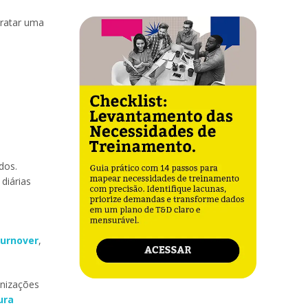
tratar uma
dos.
diárias
turnover
,
anizações
ura