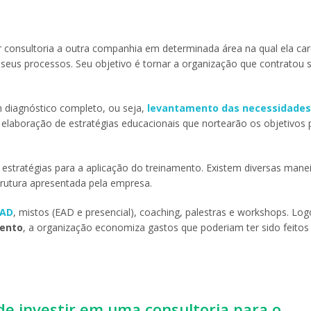
 consultoria a outra companhia em determinada área na qual ela ca
 seus processos. Seu objetivo é tornar a organização que contratou 
m diagnóstico completo, ou seja,
levantamento das necessidades
elaboração de estratégias educacionais que nortearão os objetivos 
 estratégias para a aplicação do treinamento. Existem diversas mane
strutura apresentada pela empresa.
EAD
, mistos (EAD e presencial), coaching, palestras e workshops. Lo
mento
, a organização economiza gastos que poderiam ter sido feito
de investir em uma consultoria para o