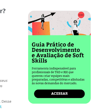
r?
 seus
os
. Desse
l
.